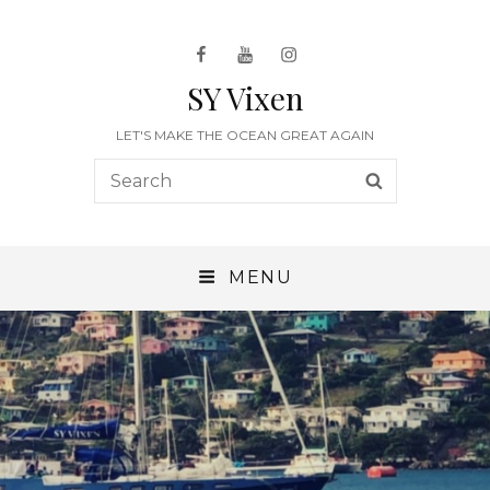
Facebook
Youtube
Instagram
SY Vixen
LET'S MAKE THE OCEAN GREAT AGAIN
Search
SEARCH
for:
MENU