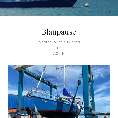
Blaupause
POSTED
POSTED ON
25. JUNI 2023
ON
BY
ADMIN