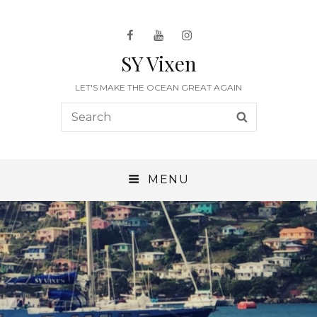
Facebook
Youtube
Instagram
SY Vixen
LET'S MAKE THE OCEAN GREAT AGAIN
Search
SEARCH
for:
MENU